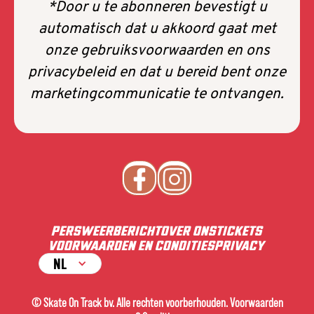
*Door u te abonneren bevestigt u
automatisch dat u akkoord gaat met
onze gebruiksvoorwaarden en ons
privacybeleid en dat u bereid bent onze
marketingcommunicatie te ontvangen.
PERS
WEERBERICHT
OVER ONS
TICKETS
VOORWAARDEN EN CONDITIES
PRIVACY
NL
© Skate On Track bv. Alle rechten voorberhouden. Voorwaarden