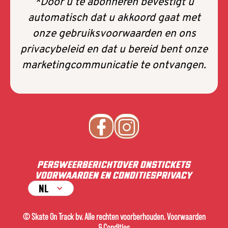
*Door u te abonneren bevestigt u
automatisch dat u akkoord gaat met
onze gebruiksvoorwaarden en ons
privacybeleid en dat u bereid bent onze
marketingcommunicatie te ontvangen.
PERS
WEERBERICHT
OVER ONS
TICKETS
VOORWAARDEN EN CONDITIES
PRIVACY
NL
© Skate On Track bv. Alle rechten voorberhouden. Voorwaarden
& Condities