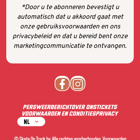
*Door u te abonneren bevestigt u
automatisch dat u akkoord gaat met
onze gebruiksvoorwaarden en ons
privacybeleid en dat u bereid bent onze
marketingcommunicatie te ontvangen.
PERS
WEERBERICHT
OVER ONS
TICKETS
VOORWAARDEN EN CONDITIES
PRIVACY
NL
© Skate On Track bv. Alle rechten voorberhouden. Voorwaarden